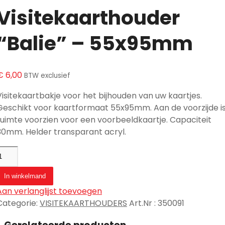
Visitekaarthouder
“Balie” – 55x95mm
€
6,00
BTW exclusief
Visitekaartbakje voor het bijhouden van uw kaartjes.
Geschikt voor kaartformaat 55x95mm. Aan de voorzijde i
ruimte voorzien voor een voorbeeldkaartje. Capaciteit
30mm. Helder transparant acryl.
In winkelmand
Aan verlanglijst toevoegen
Categorie
:
VISITEKAARTHOUDERS
Art.Nr
:
350091