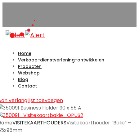
Home
Verkoop-dienstverlening-ontwikkelen
Producten
Webshop
Blog
Contact
Aan verlanglijst toevoegen
Home
VISITEKAARTHOUDERS
Visitekaarthouder “Balie” –
55x95mm