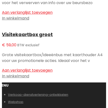
voor het verwerven van info over uw beursbezo
Aan verlanglijst toevoegen
In winkelmand
Visitekaartbox groot
€
59,00
BTW exclusief
Grote visitekaartbox/ideeënbus met kaarthouder A4
voor uw promotionele acties. Ideaal voor het v
Aan verlanglijst toevoegen
In winkelmand
MENU
Verkoop-dienstverlening-ontwikkelen
Webshop